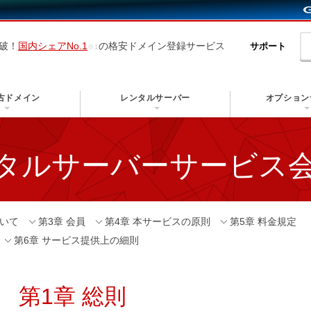
突破！
国内シェアNo.1
の格安ドメイン登録サービス
サポート
古ドメイン
レンタルサーバー
オプション
ンタルサーバーサービス
ついて
第3章 会員
第4章 本サービスの原則
第5章 料金規定
第6章 サービス提供上の細則
第1章 総則