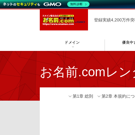
無料診断
登録実績4,200万件
ドメイン
優良中
お名前.comレ
第1章 総則
第2章 本規約に