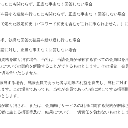
行ったにも関わらず、正当な事由なく回答しない場合
を要する連絡を行ったにも関わらず、正当な事由な く回答しない場合
由で定めた設定変更（パスワード変更を含むがこれに限られません。）
要求、執拗な回答の強要を繰り返し行った場合
要請に対し、正当な事由なく回答しない場合
資格を取り消す場合、当社は、当該会員が保有するすべての会員IDを
スについての契約を解除することができるものとします。その場合、会
一切返金いたしません。
も該当する場合、当該会員であった者は期限の利益を喪失し、当社に対す
します。この場合であっても、当社が会員であった者に対してする損害
のとします。
格が取り消され、または、会員向けサービスの利用に関する契約が解除
三者に生じる損害等及び、結果について、一切責任を負わないものとし