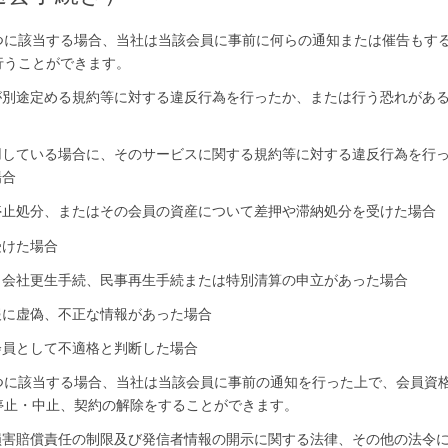
つに該当する場合、当社は当該会員に事前に何らの通知または催告もす
行うことができます。
が別途定める規約等に対する違反行為を行ったか、または行う恐れがあ
用している場合に、そのサービスに関する規約等に対する違反行為を行
場合
停止処分、またはその会員の資産について差押や滞納処分を受けた場合
受けた場合
、会社更生手続、民事再生手続または特別清算の申立があった場合
報に虚偽、不正な情報があった場合
会員として不適格と判断した場合
つに該当する場合、当社は当該会員に事前の通知を行った上で、会員資
停止・中止、契約の解除をすることができます。
損害賠償責任の制限及び発信者情報の開示に関する法律、その他の法令