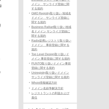
メ
メイン サンライズ登録に関
録
する規約
GMO Registry取り扱い 地域名
ドメイン サンライズ登録に
関する規約
優
Business Ralliart取り扱い地域
名ドメイン サンライズ登録に
関する規約
Radix提携レジストリ取り扱い
ドメイン 事前登録に関する
規約
Top Level Design取り扱いド
う
メイン 事前登録に関する規約
PUNTO取り扱いドメイン事前
登録に関する規約
ジ
Uniregistry取り扱いドメイン
サンライズ登録に関する規約
Whois情報確認方針
ドメイン名紛争解決方針
レジストラントの利益および
責任