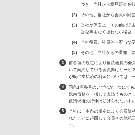
づき、当社から意見照会を
その他、当社から会員の回答
当社が保安上、その他の理
当な事由なく従わない場合
当社役員、社員等へ不当な
その他、当社からの通知、
前各項の規定により当該会員の会員
いて契約している会員向けサービ
が既に支払済の料金については、
同条1項各号のいずれか一つにで
残余債務を一括して支払うものと
償請求権の行使は妨げられないも
当社は、本条の規定により会員資
れたことに起因して会員その他第
す。