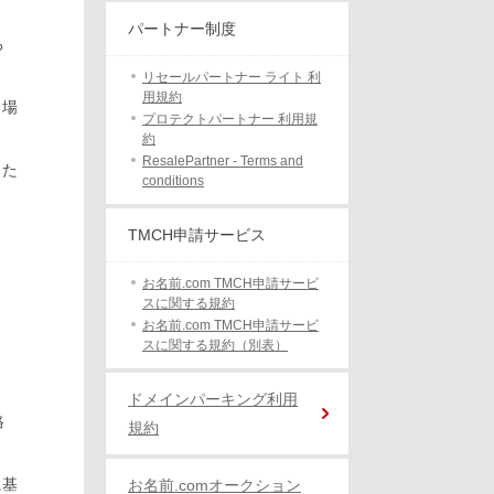
パートナー制度
る
リセールパートナー ライト 利
用規約
る場
プロテクトパートナー 利用規
約
ResalePartner - Terms and
った
conditions
TMCH申請サービス
お名前.com TMCH申請サービ
スに関する規約
お名前.com TMCH申請サービ
スに関する規約（別表）
ドメインパーキング利用
格
規約
に基
お名前.comオークション