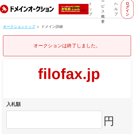
ー
ロ
ト
ヘ
ビ
グ
ッ
ル
イ
ス
プ
プ
ン
概
要
オークショントップ
ドメイン詳細
オークションは終了しました。
filofax.jp
入札額
円