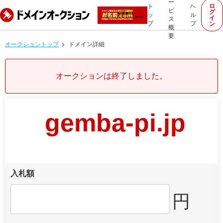
ー
ロ
ト
ヘ
ビ
グ
ッ
ル
イ
ス
プ
プ
ン
概
要
オークショントップ
ドメイン詳細
オークションは終了しました。
gemba-pi.jp
入札額
円