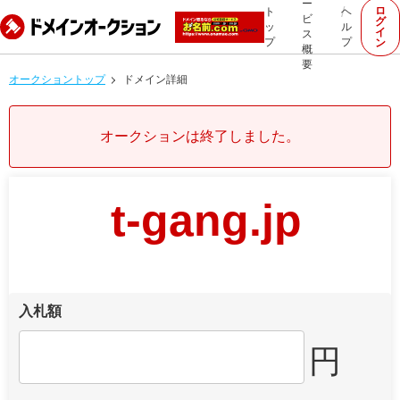
ー
ロ
ト
ヘ
ビ
グ
ッ
ル
イ
ス
プ
プ
ン
概
要
オークショントップ
ドメイン詳細
オークションは終了しました。
t-gang.jp
入札額
円