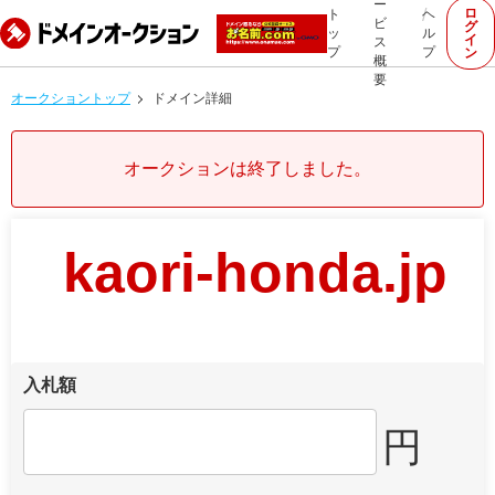
ー
ロ
ト
ヘ
ビ
グ
ッ
ル
イ
ス
プ
プ
ン
概
要
オークショントップ
ドメイン詳細
オークションは終了しました。
kaori-honda.jp
入札額
円