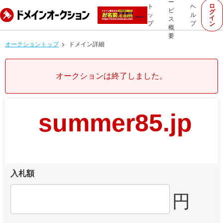
ー
ロ
ト
ヘ
ビ
グ
ッ
ル
イ
ス
プ
プ
ン
概
要
オークショントップ
ドメイン詳細
オークションは終了しました。
summer85.jp
入札額
円