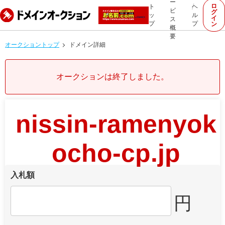
ー
ロ
ト
ヘ
ビ
グ
ッ
ル
イ
ス
プ
プ
ン
概
要
オークショントップ
ドメイン詳細
オークションは終了しました。
nissin-ramenyok
ocho-cp.jp
入札額
円