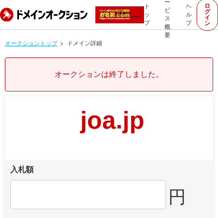
ー
ロ
ト
ヘ
ビ
グ
ッ
ル
イ
ス
プ
プ
ン
概
要
オークショントップ
ドメイン詳細
オークションは終了しました。
joa.jp
入札額
円