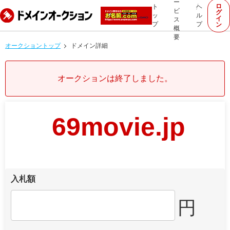
ー
ロ
ト
ヘ
ビ
グ
ッ
ル
イ
ス
プ
プ
ン
概
要
オークショントップ
ドメイン詳細
オークションは終了しました。
69movie.jp
入札額
円