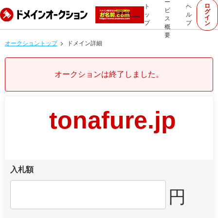
ー
ロ
ト
ヘ
ビ
グ
ッ
ル
イ
ス
プ
プ
ン
概
要
オークショントップ
ドメイン詳細
オークションは終了しました。
tonafure.jp
入札額
円