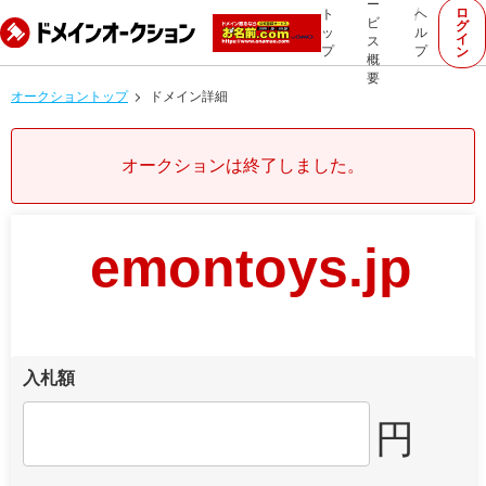
ー
ロ
ト
ヘ
ビ
グ
ッ
ル
イ
ス
プ
プ
ン
概
要
オークショントップ
ドメイン詳細
オークションは終了しました。
emontoys.jp
入札額
円