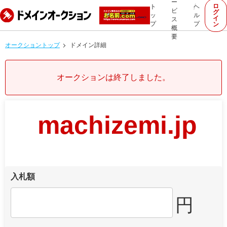
ー
ロ
ト
ヘ
ビ
グ
ッ
ル
イ
ス
プ
プ
ン
概
要
オークショントップ
ドメイン詳細
オークションは終了しました。
machizemi.jp
入札額
円