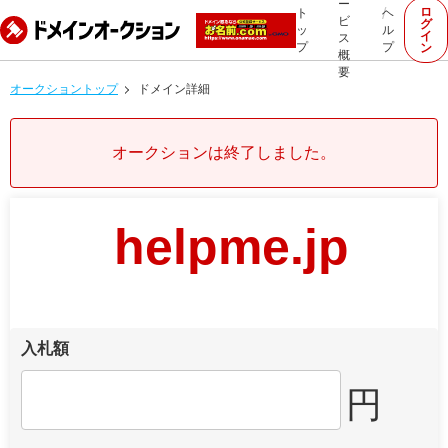
ー
ロ
ト
ヘ
ビ
グ
ッ
ル
イ
ス
プ
プ
ン
概
要
オークショントップ
ドメイン詳細
オークションは終了しました。
helpme.jp
入札額
円