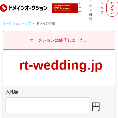
ー
ロ
ト
ヘ
ビ
グ
ッ
ル
イ
ス
プ
プ
ン
概
要
オークショントップ
ドメイン詳細
オークションは終了しました。
rt-wedding.jp
入札額
円