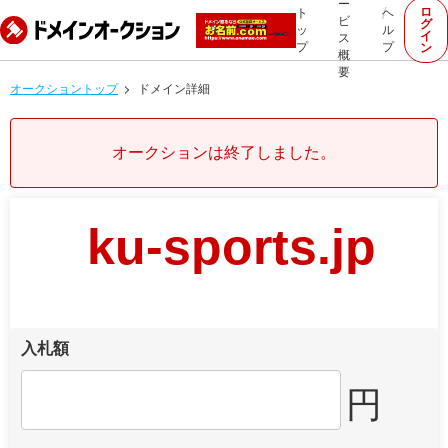
ー
ロ
ト
ヘ
ビ
グ
ッ
ル
イ
ス
プ
プ
ン
概
要
オークショントップ
ドメイン詳細
オークションは終了しました。
ku-sports.jp
入札額
円