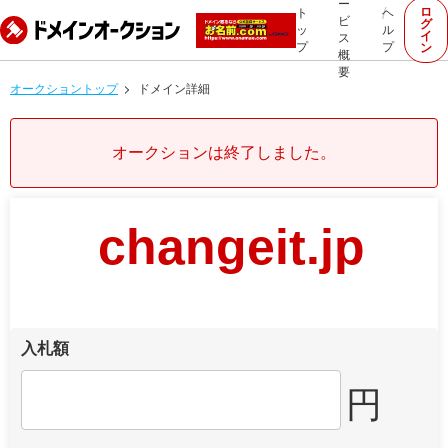
ー
ロ
ト
ヘ
ビ
グ
ッ
ル
イ
ス
プ
プ
ン
概
要
オークショントップ
ドメイン詳細
オークションは終了しました。
changeit.jp
入札額
円