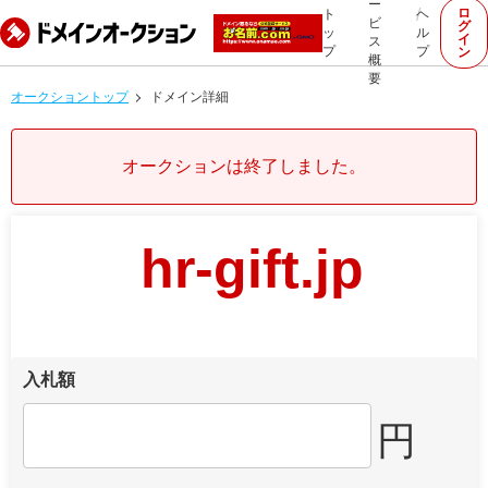
ー
ロ
ト
ヘ
ビ
グ
ッ
ル
イ
ス
プ
プ
ン
概
要
オークショントップ
ドメイン詳細
オークションは終了しました。
hr-gift.jp
入札額
円