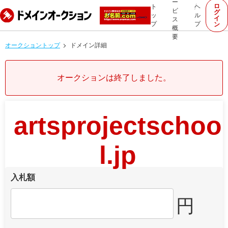
ー
ロ
ト
ヘ
ビ
グ
ッ
ル
イ
ス
プ
プ
ン
概
要
オークショントップ
ドメイン詳細
オークションは終了しました。
artsprojectschoo
l.jp
入札額
円