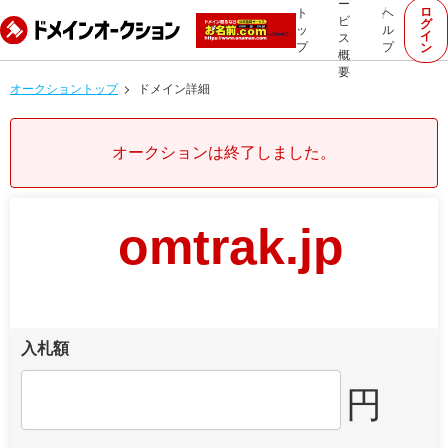
ー
ロ
ト
ヘ
ビ
グ
ッ
ル
イ
ス
プ
プ
ン
概
要
オークショントップ
ドメイン詳細
オークションは終了しました。
omtrak.jp
入札額
円