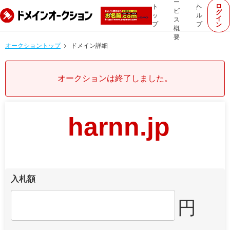
ー
ロ
ト
ヘ
ビ
グ
ッ
ル
イ
ス
プ
プ
ン
概
要
オークショントップ
ドメイン詳細
オークションは終了しました。
harnn.jp
入札額
円