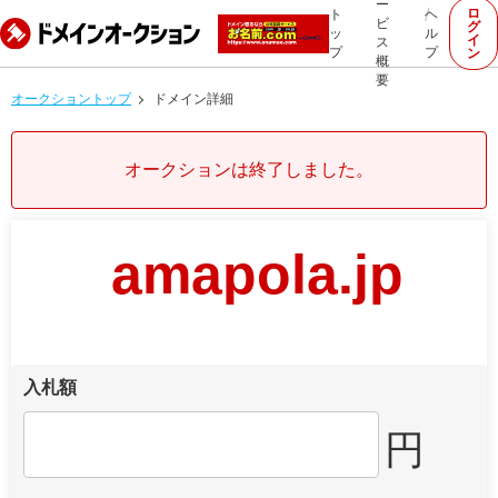
ー
ロ
ト
ヘ
ビ
グ
ッ
ル
イ
ス
プ
プ
ン
概
要
オークショントップ
ドメイン詳細
オークションは終了しました。
amapola.jp
入札額
円