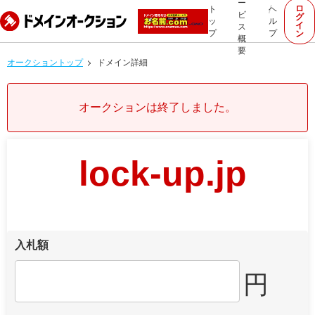
ー
ロ
ト
ヘ
ビ
グ
ッ
ル
イ
ス
プ
プ
ン
概
要
オークショントップ
ドメイン詳細
オークションは終了しました。
lock-up.jp
入札額
円