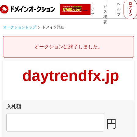
ー
ロ
ト
ヘ
ビ
グ
ッ
ル
イ
ス
プ
プ
ン
概
要
オークショントップ
ドメイン詳細
オークションは終了しました。
daytrendfx.jp
入札額
円