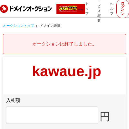
ー
ロ
ト
ヘ
ビ
グ
ッ
ル
イ
ス
プ
プ
ン
概
要
オークショントップ
ドメイン詳細
オークションは終了しました。
kawaue.jp
入札額
円