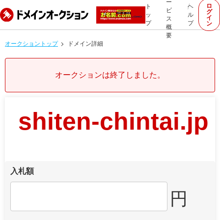
ー
ロ
ト
ヘ
ビ
グ
ッ
ル
イ
ス
プ
プ
ン
概
要
オークショントップ
ドメイン詳細
オークションは終了しました。
shiten-chintai.jp
入札額
円