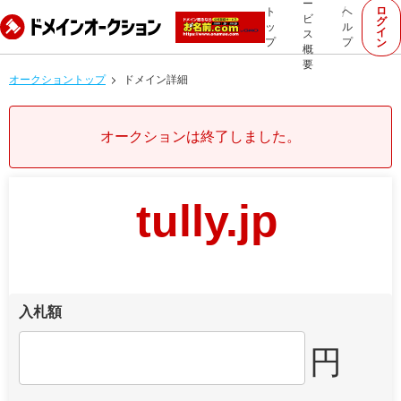
ー
ロ
ト
ヘ
ビ
グ
ッ
ル
イ
ス
プ
プ
ン
概
要
オークショントップ
ドメイン詳細
オークションは終了しました。
tully.jp
入札額
円