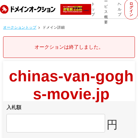
ー
ロ
ト
ヘ
ビ
グ
ッ
ル
イ
ス
プ
プ
ン
概
要
オークショントップ
ドメイン詳細
オークションは終了しました。
chinas-van-gogh
s-movie.jp
入札額
円