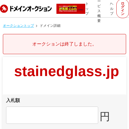
ー
ロ
ト
ヘ
ビ
グ
ッ
ル
イ
ス
プ
プ
ン
概
要
オークショントップ
ドメイン詳細
オークションは終了しました。
stainedglass.jp
入札額
円