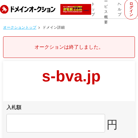
ー
ロ
ト
ヘ
ビ
グ
ッ
ル
イ
ス
プ
プ
ン
概
要
オークショントップ
ドメイン詳細
オークションは終了しました。
s-bva.jp
入札額
円