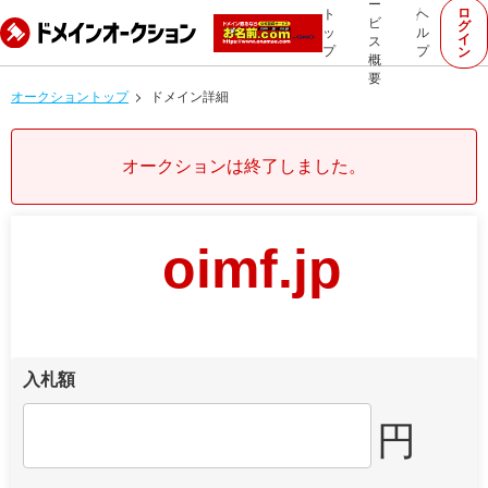
ー
ロ
ト
ヘ
ビ
グ
ッ
ル
イ
ス
プ
プ
ン
概
要
オークショントップ
ドメイン詳細
オークションは終了しました。
oimf.jp
入札額
円