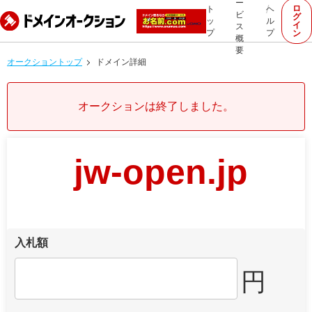
ー
ロ
ト
ヘ
ビ
グ
ッ
ル
イ
ス
プ
プ
ン
概
要
オークショントップ
ドメイン詳細
オークションは終了しました。
jw-open.jp
入札額
円