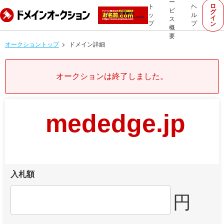
ー
ロ
ト
ヘ
ビ
グ
ッ
ル
イ
ス
プ
プ
ン
概
要
オークショントップ
ドメイン詳細
オークションは終了しました。
mededge.jp
入札額
円