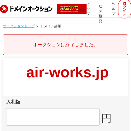
ー
ロ
ト
ヘ
ビ
グ
ッ
ル
イ
ス
プ
プ
ン
概
要
オークショントップ
ドメイン詳細
オークションは終了しました。
air-works.jp
入札額
円