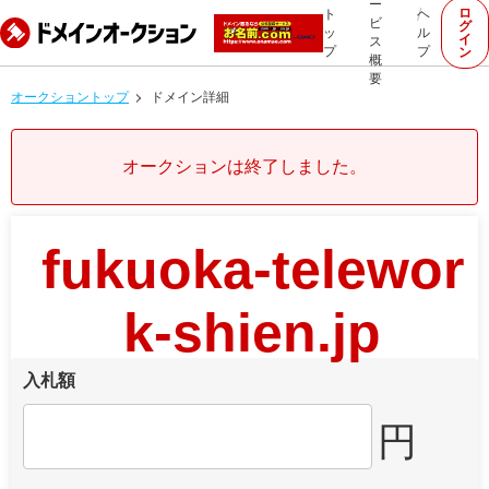
ー
ロ
ト
ヘ
ビ
グ
ッ
ル
イ
ス
プ
プ
ン
概
要
オークショントップ
ドメイン詳細
オークションは終了しました。
fukuoka-telewor
k-shien.jp
入札額
円