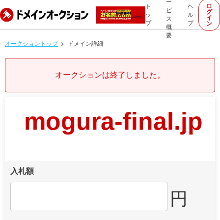
ー
ロ
ト
ヘ
ビ
グ
ッ
ル
イ
ス
プ
プ
ン
概
要
オークショントップ
ドメイン詳細
オークションは終了しました。
mogura-final.jp
入札額
円