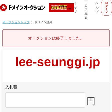
ー
ロ
ト
ヘ
ビ
グ
ッ
ル
イ
ス
プ
プ
ン
概
要
オークショントップ
ドメイン詳細
オークションは終了しました。
lee-seunggi.jp
入札額
円