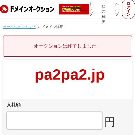
ー
ロ
ト
ヘ
ビ
グ
ッ
ル
イ
ス
プ
プ
ン
概
要
オークショントップ
ドメイン詳細
オークションは終了しました。
pa2pa2.jp
入札額
円