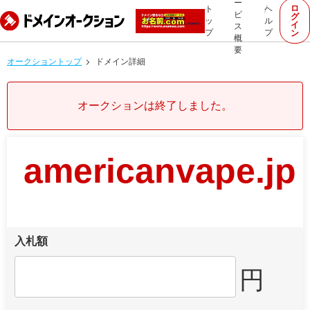
ー
ロ
ト
ヘ
ビ
グ
ッ
ル
イ
ス
プ
プ
ン
概
要
オークショントップ
ドメイン詳細
オークションは終了しました。
americanvape.jp
入札額
円