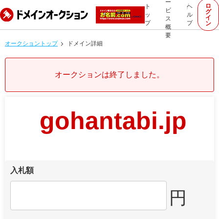
ー
ロ
ト
ヘ
ビ
グ
ッ
ル
イ
ス
プ
プ
ン
概
要
オークショントップ
ドメイン詳細
オークションは終了しました。
gohantabi.jp
入札額
円