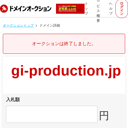
ー
ロ
ト
ヘ
ビ
グ
ッ
ル
イ
ス
プ
プ
ン
概
要
オークショントップ
ドメイン詳細
オークションは終了しました。
gi-production.jp
入札額
円