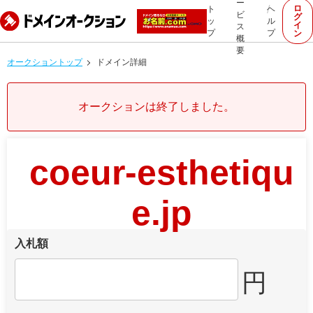
ー
ロ
ト
ヘ
ビ
グ
ッ
ル
イ
ス
プ
プ
ン
概
要
オークショントップ
ドメイン詳細
オークションは終了しました。
coeur-esthetiqu
e.jp
入札額
円