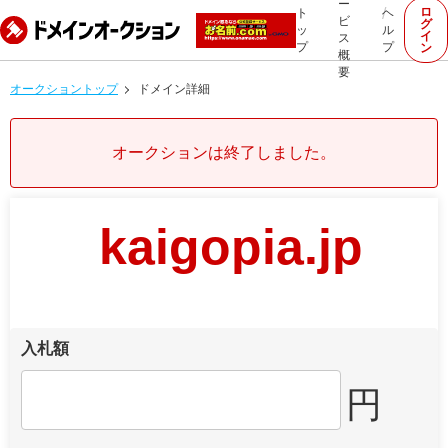
ー
ロ
ト
ヘ
ビ
グ
ッ
ル
イ
ス
プ
プ
ン
概
要
オークショントップ
ドメイン詳細
オークションは終了しました。
kaigopia.jp
入札額
円