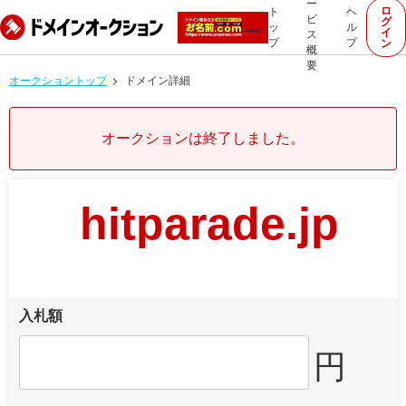
ー
ロ
ト
ヘ
ビ
グ
ッ
ル
イ
ス
プ
プ
ン
概
要
オークショントップ
ドメイン詳細
オークションは終了しました。
hitparade.jp
入札額
円