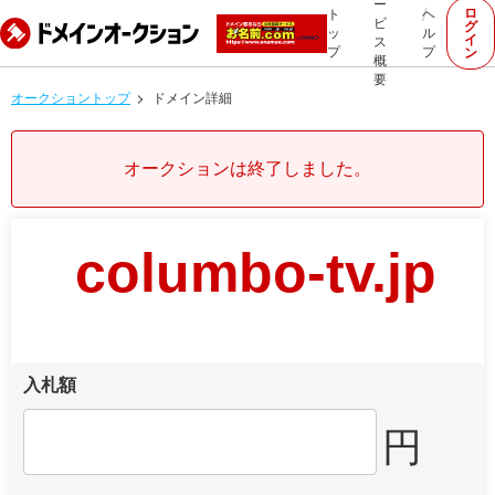
ー
ロ
ト
ヘ
ビ
グ
ッ
ル
イ
ス
プ
プ
ン
概
要
オークショントップ
ドメイン詳細
オークションは終了しました。
columbo-tv.jp
入札額
円