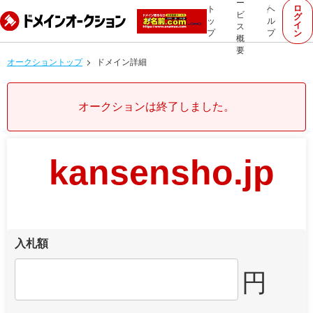
ー
ロ
ト
ヘ
ビ
グ
ッ
ル
イ
ス
プ
プ
ン
概
要
オークショントップ
ドメイン詳細
オークションは終了しました。
kansensho.jp
入札額
円