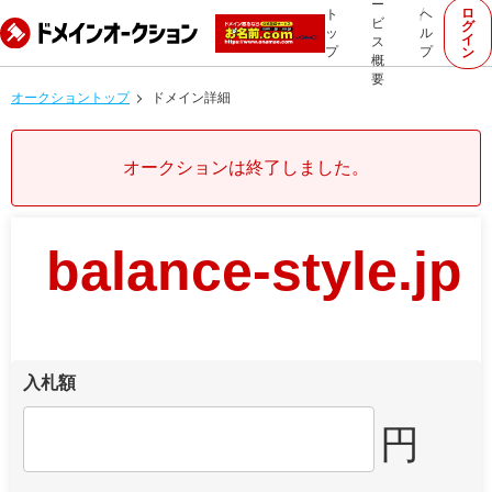
ー
ロ
ト
ヘ
ビ
グ
ッ
ル
イ
ス
プ
プ
ン
概
要
オークショントップ
ドメイン詳細
オークションは終了しました。
balance-style.jp
入札額
円