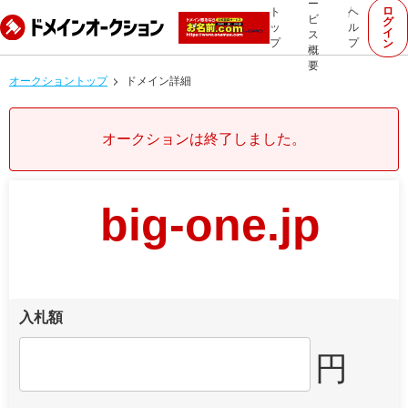
ー
ロ
ト
ヘ
ビ
グ
ッ
ル
イ
ス
プ
プ
ン
概
要
オークショントップ
ドメイン詳細
オークションは終了しました。
big-one.jp
入札額
円