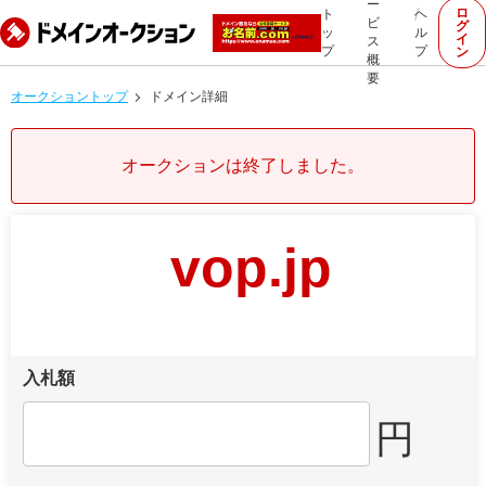
ー
ロ
ト
ヘ
ビ
グ
ッ
ル
イ
ス
プ
プ
ン
概
要
オークショントップ
ドメイン詳細
オークションは終了しました。
vop.jp
入札額
円