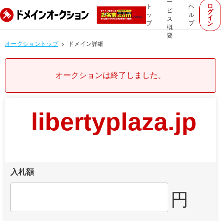
ー
ロ
ト
ヘ
ビ
グ
ッ
ル
イ
ス
プ
プ
ン
概
要
オークショントップ
ドメイン詳細
オークションは終了しました。
libertyplaza.jp
入札額
円