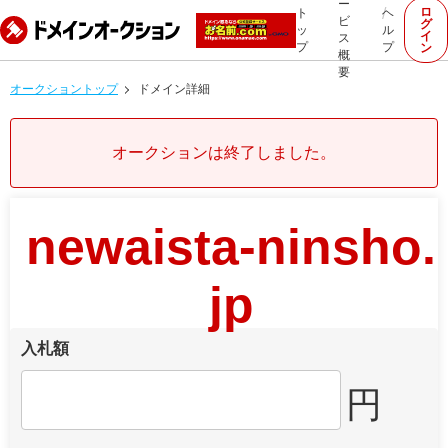
ー
ロ
ト
ヘ
ビ
グ
ッ
ル
イ
ス
プ
プ
ン
概
要
オークショントップ
ドメイン詳細
オークションは終了しました。
newaista-ninsho.
jp
入札額
円